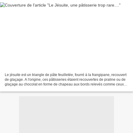
Le jésuite est un triangle de pâte feuilletée, fourré à la frangipane, recouvert
de glaçage. A l'origine, ces pâtisseries étaient recouvertes de praline ou de
glaçage au chocolat en forme de chapeau aux bords relevés comme ceux
des Jésuites. ( Wikipédia)...