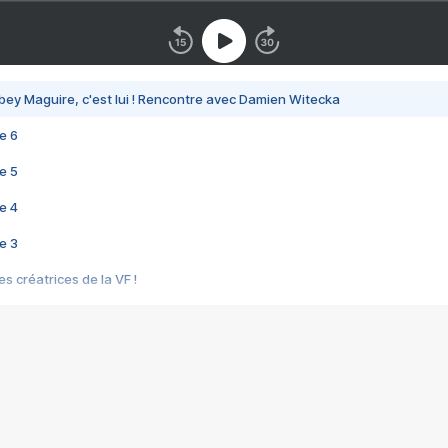
bey Maguire, c'est lui ! Rencontre avec Damien Witecka
e 6
e 5
e 4
e 3
s créatrices de la VF !
e 2
e 1
e Mektoub My Love arrive enfin ! Rencontre avec Shaïn Boumedine et Sal
i : après Toni en famille