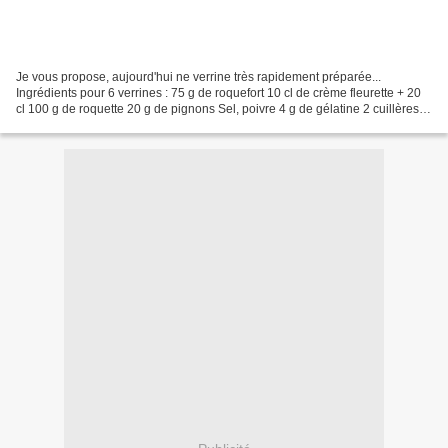
Je vous propose, aujourd'hui ne verrine très rapidement préparée...
Ingrédients pour 6 verrines : 75 g de roquefort 10 cl de crème fleurette + 20
cl 100 g de roquette 20 g de pignons Sel, poivre 4 g de gélatine 2 cuillères à
soupe d'huile d'olive Préparation...