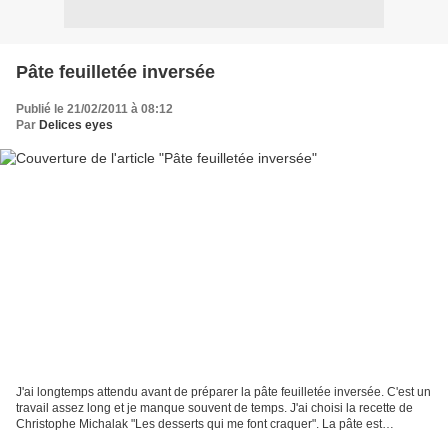
Pâte feuilletée inversée
Publié le 21/02/2011 à 08:12
Par
Delices eyes
J'ai longtemps attendu avant de préparer la pâte feuilletée inversée. C'est un
travail assez long et je manque souvent de temps. J'ai choisi la recette de
Christophe Michalak "Les desserts qui me font craquer". La pâte est
délicieuse. Ingrédients : 560...