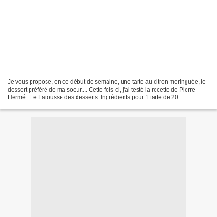
Je vous propose, en ce début de semaine, une tarte au citron meringuée, le
dessert préféré de ma soeur.... Cette fois-ci, j'ai testé la recette de Pierre
Hermé : Le Larousse des desserts. Ingrédients pour 1 tarte de 20
centimètres : 125 g de farine 70...