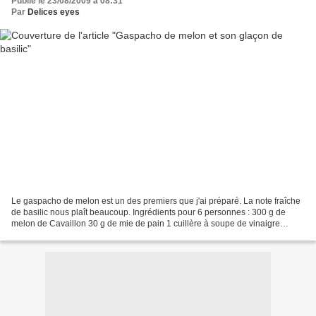
Publié le 23/08/2009 à 08:31
Par
Delices eyes
Le gaspacho de melon est un des premiers que j'ai préparé. La note fraîche
de basilic nous plaît beaucoup. Ingrédients pour 6 personnes : 300 g de
melon de Cavaillon 30 g de mie de pain 1 cuillère à soupe de vinaigre
balsamique 2 cuillères à café d'huile...