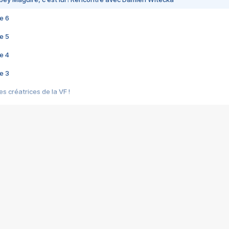
e 6
e 5
e 4
e 3
s créatrices de la VF !
e 2
e 1
e Mektoub My Love arrive enfin ! Rencontre avec Shaïn Boumedine et Sal
i : après Toni en famille
elle réalise le bouleversant Dites lui que je l'aime
ais ! Rencontre autour de Vie privée de Rebecca Zlotowski
 de Marguerite, Grave... Rencontre avec Ella Rumpf