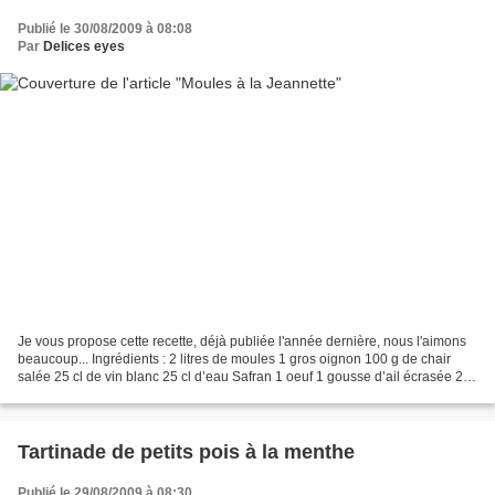
Publié le 30/08/2009 à 08:08
Par
Delices eyes
Je vous propose cette recette, déjà publiée l'année dernière, nous l'aimons
beaucoup... Ingrédients : 2 litres de moules 1 gros oignon 100 g de chair
salée 25 cl de vin blanc 25 cl d’eau Safran 1 oeuf 1 gousse d’ail écrasée 20
cl d’huile de tournesol...
Tartinade de petits pois à la menthe
Publié le 29/08/2009 à 08:30