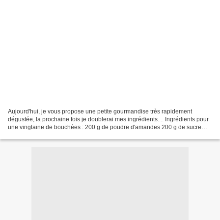
Aujourd'hui, je vous propose une petite gourmandise très rapidement
dégustée, la prochaine fois je doublerai mes ingrédients.... Ingrédients pour
une vingtaine de bouchées : 200 g de poudre d'amandes 200 g de sucre
glace les 2/3 d'un blanc d'oeuf 1 cuillère...