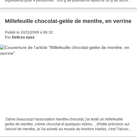
Ingrédients pour 4 personnes : 350 g de potimarron épluché 50 g de sucre
20 cl de crème...
Millefeuille chocolat-gelée de menthe, en verrine
Publié le 24/11/2009 à 06:32
Par
Delices eyes
J'aime beaucoup l'association menthe-chocolat, j'ai testé un millefeuille
gelée de menthe, crème chocolat et quelques mûres.... (Petite précision sur
l'alcool de menthe, je l'ai acheté au musée du bonbon Haribo, c'est "l'alcool
de menthe de RIcqlès" à...