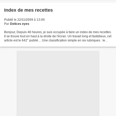
Index de mes recettes
Publié le 22/11/2009 à 13:00
Par
Delices eyes
Bonjour, Depuis 48 heures, je suis occupée à faire un index de mes recettes.
Il se trouve tout en haut à la droite de l'écran. Un travail long et fastidieux, cet
article est le 642° publié.... Une classification simple en six rubriques : le
sucré et le...