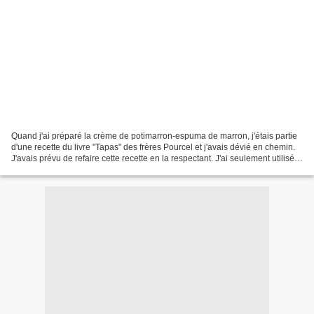
Quand j'ai préparé la crème de potimarron-espuma de marron, j'étais partie
d'une recette du livre "Tapas" des frères Pourcel et j'avais dévié en chemin.
J'avais prévu de refaire cette recette en la respectant. J'ai seulement utilisés
des cèpes surgelés...