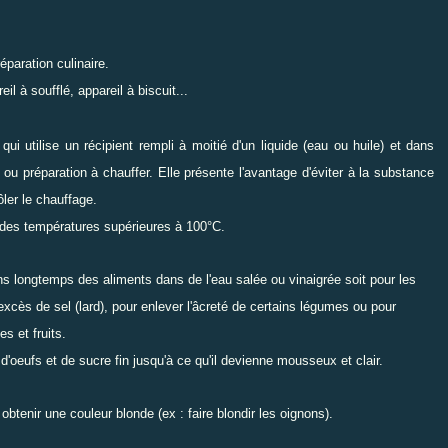
éparation culinaire.
 à soufflé, appareil à biscuit...
i utilise un récipient rempli à moitié d'un liquide (eau ou huile) et dans
e ou préparation à chauffer. Elle présente l'avantage d'éviter à la substance
ler le chauffage.
re des températures supérieures à 100°C.
ins longtemps des aliments dans de l'eau salée ou vinaigrée soit pour les
'excès de sel (lard), pour enlever l'âcreté de certains légumes ou pour
s et fruits.
d'oeufs et de sucre fin jusqu'à ce qu'il devienne mousseux et clair.
obtenir une couleur blonde (ex : faire blondir les oignons).