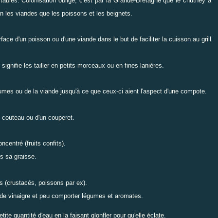
tables. Colonisation oblige, c'est par la Grande-Bretagne que le chutney a
ien les viandes que les poissons et les beignets.
face d'un poisson ou d'une viande dans le but de faciliter la cuisson au grill
ignifie les tailler en petits morceaux ou en fines lanières.
umes ou de la viande jusqu'à ce que ceux-ci aient l'aspect d'une compote.
n couteau ou d'un couperet.
ncentré (fruits confits).
s sa graisse.
ns (crustacés, poissons par ex).
, de vinaigre et peu comporter légumes et aromates.
ite quantité d'eau en la faisant glonfler pour qu'elle éclate.