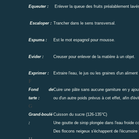
Equeuter :
Enlever la queue des fruits préalablement lavés
Escaloper :
Trancher dans le sens transversal.
Espuma :
Est le mot espagnol pour mousse.
Evider :
Creuser pour enlever de la matière à un objet.
Exprimer :
Extraire l'eau, le jus ou les graines d'un alimen
F
Fond de
Cuire une pâte sans aucune garniture en y ajou
tarte :
ou d'un autre poids prévus à cet effet, afin d'évi
G
Grand-boulé
Cuisson du sucre (126-135°C)
:
Une goutte de sirop plongée dans l'eau froide 
Des flocons neigeux s'échappent de l'écumoire l