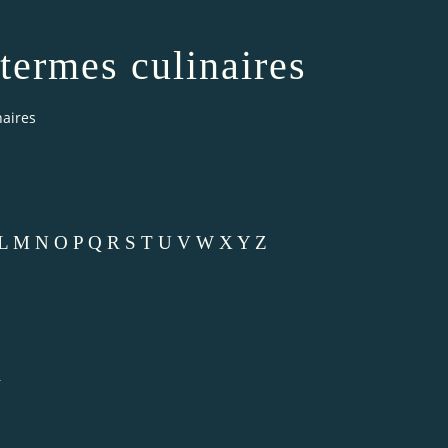
termes culinaires
naires
L
M
N
O
P
Q
R
S
T
U
V
W
X
Y
Z
.