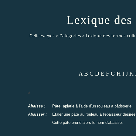
Lexique des 
Delices-eyes
>
Categories
>
Lexique des termes culi
A
B
C
D
E
F
G
H
I
J
K
A
Abaisse :
Pâte, aplatie à l'aide d'un rouleau à pâtisserie
Abaisser :
Etaler une pâte au rouleau à l'épaisseur désirée
Cette pâte prend alors le nom d'abaisse.