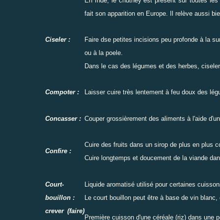
En Inde, le chutney est présent sur toutes les 
fait son apparition en Europe. Il relève aussi b
Ciseler :
Faire dse petites incisions peu profonde à la sur
ou à la poele.
Dans le cas des légumes et des herbes, ciseler s
Compoter :
Laisser cuire très lentement à feu doux des lég
Concasser :
Couper grossièrement des aliments à l'aide d'u
Cuire des fruits dans un sirop de plus en plus co
Confire :
Cuire longtemps et doucement de la viande dan
Court-
Liquide aromatisé utilisé pour certaines cuisso
bouillon :
Le court bouillon peut être à base de vin blanc
crever (faire)
Première cuisson d'une céréale (riz) dans une pet