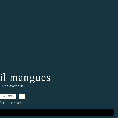
il mangues
uisine exotique
8.07.2008
…
Par delicesyes