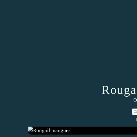
Rouga
C
0