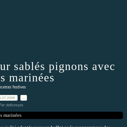
ur sablés pignons avec
s marinées
cettes festives
1.07.2008
…
Par delicesyes