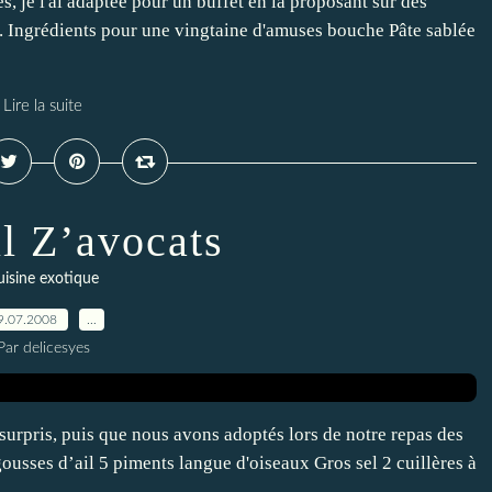
s, je l'ai adaptée pour un buffet en la proposant sur des
. Ingrédients pour une vingtaine d'amuses bouche Pâte sablée
Lire la suite
l Z’avocats
uisine exotique
9.07.2008
…
Par delicesyes
 surpris, puis que nous avons adoptés lors de notre repas des
gousses d’ail 5 piments langue d'oiseaux Gros sel 2 cuillères à