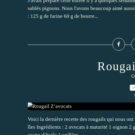
J'avais préparé cette entrée il y a quelques semaine
sablés pignons. Nous l'avons beaucoup aimé aussi
: 125 g de farine 60 g de beurre...
Rougai
C
0
Voici la dernière recette des rougails qui nous ont
îles Ingrédients : 2 avocats à maturité 1 oignon 2 
soupe d’huile 1 cuillère...