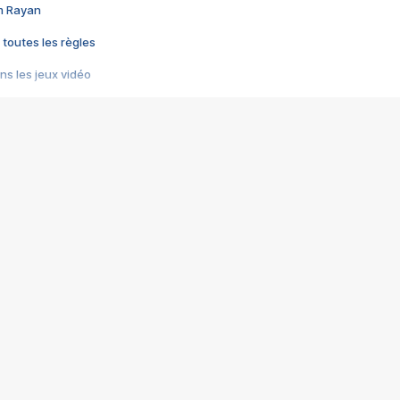
im Rayan
 toutes les règles
s les jeux vidéo
us choquant de Rockstar ? - Le scandale BULLY
e plus moche de Steam
du RÊVE tourne au CAUCHEMAR
pendant 8 heures
it… à tort
umiliés par un jeu vidéo
ire - Final Fantasy 8
ti un empire - Age of Empires
story DOFUS
tard, il crée l'un des pires jeux de tous les temps, MindsEye.