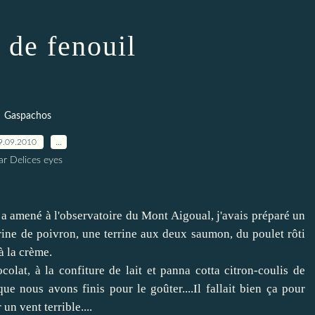
 de fenouil
Gaspachos
9.09.2010
…
ar Delices eyes
 a amené à l'observatoire du Mont Aigoual, j'avais préparé un
rine de poivron, une terrine aux deux saumon, du poulet rôti
à la crème.
ocolat
, à
la confiture de lait
et panna cotta citron-coulis de
e nous avons finis pour le goûter....Il fallait bien ça pour
un vent terrible....