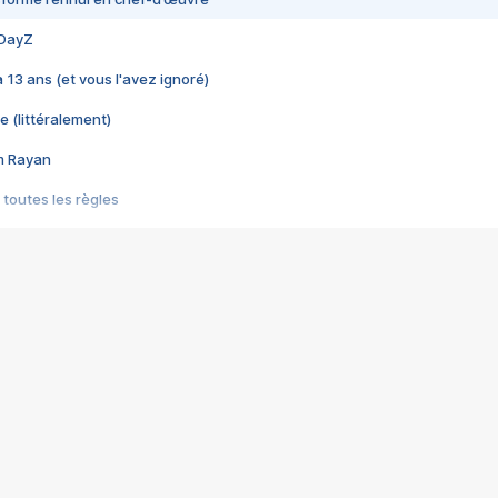
 DayZ
 a 13 ans (et vous l'avez ignoré)
e (littéralement)
im Rayan
 toutes les règles
s les jeux vidéo
us choquant de Rockstar ? - Le scandale BULLY
e plus moche de Steam
du RÊVE tourne au CAUCHEMAR
pendant 8 heures
it… à tort
umiliés par un jeu vidéo