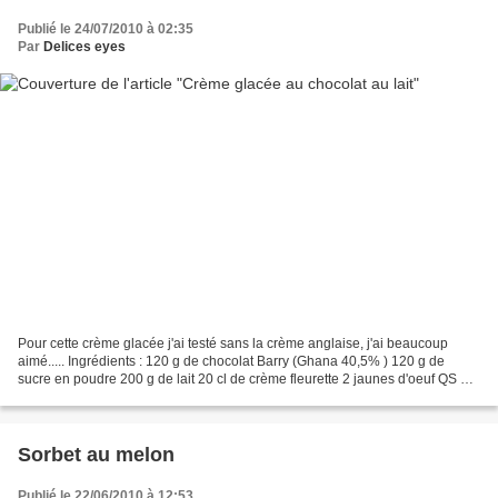
Publié le 24/07/2010 à 02:35
Par
Delices eyes
Pour cette crème glacée j'ai testé sans la crème anglaise, j'ai beaucoup
aimé..... Ingrédients : 120 g de chocolat Barry (Ghana 40,5% ) 120 g de
sucre en poudre 200 g de lait 20 cl de crème fleurette 2 jaunes d'oeuf QS de
noix de coco râpée QS de chocolat...
Sorbet au melon
Publié le 22/06/2010 à 12:53