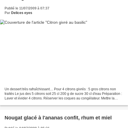
Publié le 11/07/2009 à 07:37
Par
Delices eyes
Un dessert très rafraîchissant.... Pour 4 citrons givrés : 5 gros citrons non
traités Le jus des 5 citrons soit 25 cl 200 g de sucre 30 cl d'eau Préparation :
Laver et évider 4 citrons. Réserver les coques au congélateur. Mettre la
pulpe dans la centrifugeuses,...
Nougat glacé à l'ananas confit, rhum et miel