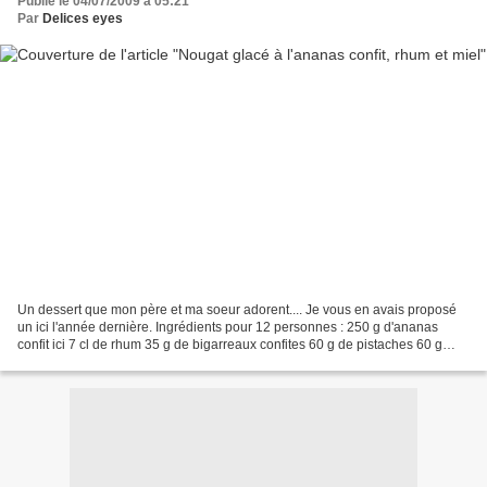
Publié le 04/07/2009 à 05:21
Par
Delices eyes
Un dessert que mon père et ma soeur adorent.... Je vous en avais proposé
un ici l'année dernière. Ingrédients pour 12 personnes : 250 g d'ananas
confit ici 7 cl de rhum 35 g de bigarreaux confites 60 g de pistaches 60 g
d'amandes 60 g de noisettes 200...