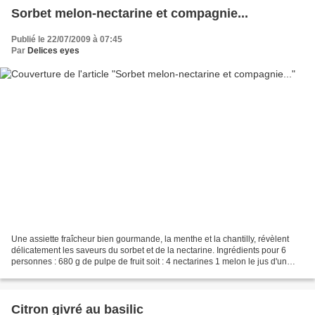
Sorbet melon-nectarine et compagnie...
Publié le 22/07/2009 à 07:45
Par
Delices eyes
Une assiette fraîcheur bien gourmande, la menthe et la chantilly, révèlent
délicatement les saveurs du sorbet et de la nectarine. Ingrédients pour 6
personnes : 680 g de pulpe de fruit soit : 4 nectarines 1 melon le jus d'un
citron 50 g de sucre Ingrédients...
Citron givré au basilic