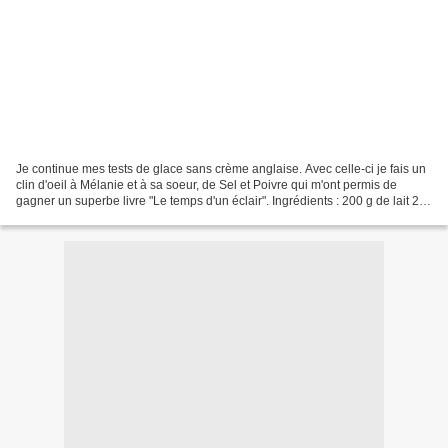
Je continue mes tests de glace sans crème anglaise. Avec celle-ci je fais un
clin d'oeil à Mélanie et à sa soeur, de Sel et Poivre qui m'ont permis de
gagner un superbe livre "Le temps d'un éclair". Ingrédients : 200 g de lait 20
cl de crème fleurette...