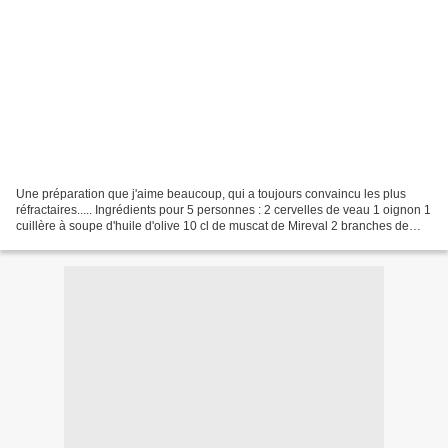
Une préparation que j'aime beaucoup, qui a toujours convaincu les plus
réfractaires..... Ingrédients pour 5 personnes : 2 cervelles de veau 1 oignon 1
cuillère à soupe d'huile d'olive 10 cl de muscat de Mireval 2 branches de
thym 2 feuilles de laurier...