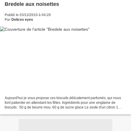
Bredele aux noisettes
Publié le 03/12/2010 à 04:20
Par
Delices eyes
Aujourd'hui je vous propose ces biscuits délicatement parfumés, qui nous
font patienter en attendant les fêtes. Ingrédients pour une vingtaine de
biscuits : 50 g de beurre mou. 60 g de sucre glace Le zeste d'un citron 1
cuillère à café d'épices (anis,...