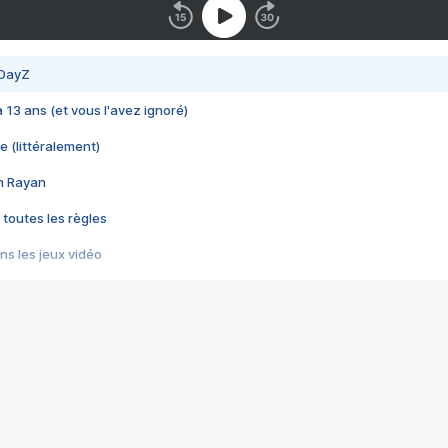
 DayZ
 a 13 ans (et vous l'avez ignoré)
e (littéralement)
im Rayan
 toutes les règles
s les jeux vidéo
us choquant de Rockstar ? - Le scandale BULLY
e plus moche de Steam
du RÊVE tourne au CAUCHEMAR
pendant 8 heures
it… à tort