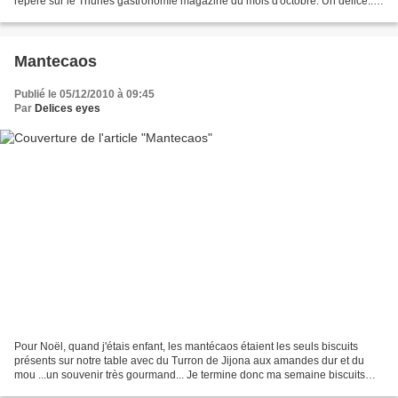
repéré sur le Thuries gastronomie magazine du mois d'octobre. Un délice.....
Ingrédients pour un gâteau de...
Mantecaos
Publié le 05/12/2010 à 09:45
Par
Delices eyes
Pour Noël, quand j'étais enfant, les mantécaos étaient les seuls biscuits
présents sur notre table avec du Turron de Jijona aux amandes dur et du
mou ...un souvenir très gourmand... Je termine donc ma semaine biscuits
avec ces merveilles. Ingrédients...