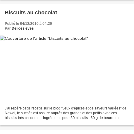
Biscuits au chocolat
Publié le 04/12/2010 à 04:20
Par
Delices eyes
J'ai repéré cette recette sur le blog "Jeux d'épices et de saveurs variées" de
Nawel, le succés est assuré auprés des grands et des petits avec ces
biscuits très chocolat.... Ingrédients pour 30 biscuits : 60 g de beurre mou
120 g de cassonade 1 oeuf...