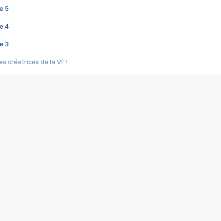
e 5
e 4
e 3
s créatrices de la VF !
e 2
e 1
e Mektoub My Love arrive enfin ! Rencontre avec Shaïn Boumedine et Sal
i : après Toni en famille
elle réalise le bouleversant Dites lui que je l'aime
ais ! Rencontre autour de Vie privée de Rebecca Zlotowski
 de Marguerite, Grave... Rencontre avec Ella Rumpf
 Les Rêveurs, un film intime sur la santé mentale