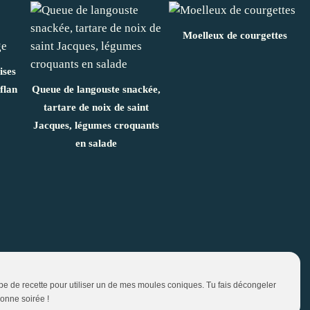
Moelleux de courgettes
ises
 flan
Queue de langouste snackée,
tartare de noix de saint
Jacques, légumes croquants
en salade
ype de recette pour utiliser un de mes moules coniques. Tu fais décongeler
onne soirée !