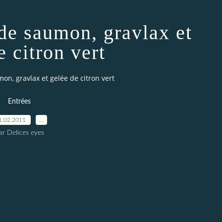
de saumon, gravlax et
e citron vert
n, gravlax et gelée de citron vert
Entrées
1.02.2011
…
ar Delices eyes