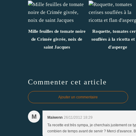
Mille feuilles de tomate noire
Roquette, tomates cer
de Crimée givrée, noix de
souflées à la ricotta et
saint Jacques
d'asperge
Commenter cet article
Ajouter un commentaire
M
Maiwenn
26/11/2012 18:29
Ta recette est très sympa, je cherchais justement ce t
combien de temps avant de servir ? Merci d'avance. B