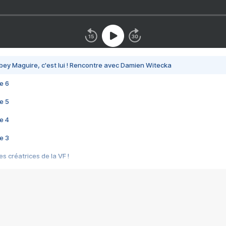
bey Maguire, c'est lui ! Rencontre avec Damien Witecka
e 6
e 5
e 4
e 3
s créatrices de la VF !
e 2
e 1
e Mektoub My Love arrive enfin ! Rencontre avec Shaïn Boumedine et Sal