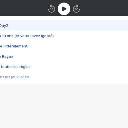
 DayZ
 a 13 ans (et vous l'avez ignoré)
e (littéralement)
im Rayan
 toutes les règles
s les jeux vidéo
us choquant de Rockstar ? - Le scandale BULLY
e plus moche de Steam
du RÊVE tourne au CAUCHEMAR
pendant 8 heures