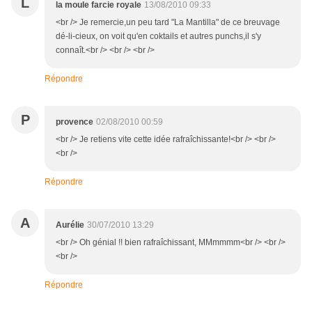
L
la moule farcie royale
13/08/2010 09:33
<br /> Je remercie,un peu tard "La Mantilla" de ce breuvage
dé-li-cieux, on voit qu'en coktails et autres punchs,il s'y
connaît.<br /> <br /> <br />
Répondre
P
provence
02/08/2010 00:59
<br /> Je retiens vite cette idée rafraîchissante!<br /> <br />
<br />
Répondre
A
Aurélie
30/07/2010 13:29
<br /> Oh génial !! bien rafraîchissant, MMmmmm<br /> <br />
<br />
Répondre