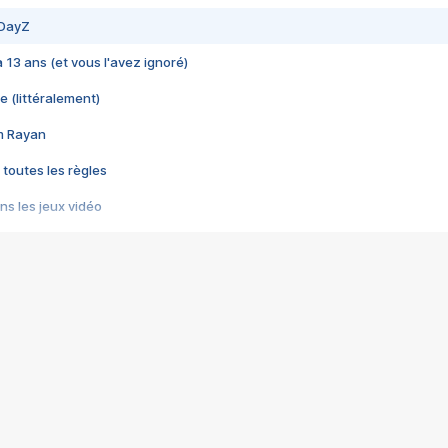
 DayZ
 a 13 ans (et vous l'avez ignoré)
e (littéralement)
im Rayan
 toutes les règles
s les jeux vidéo
us choquant de Rockstar ? - Le scandale BULLY
e plus moche de Steam
du RÊVE tourne au CAUCHEMAR
pendant 8 heures
it… à tort
umiliés par un jeu vidéo