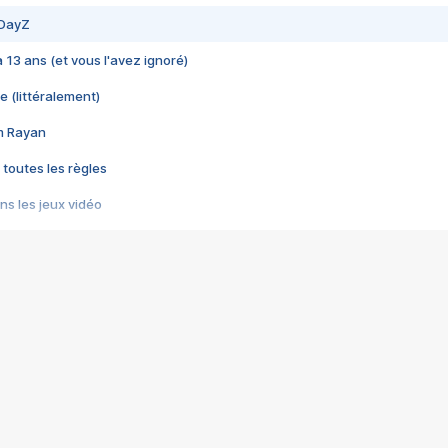
 DayZ
 a 13 ans (et vous l'avez ignoré)
e (littéralement)
im Rayan
 toutes les règles
s les jeux vidéo
us choquant de Rockstar ? - Le scandale BULLY
e plus moche de Steam
du RÊVE tourne au CAUCHEMAR
pendant 8 heures
it… à tort
umiliés par un jeu vidéo