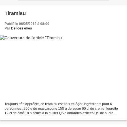
Tiramisu
Publié le 06/05/2012 à 08:00
Par
Delices eyes
Toujours très apprécié, ce tiramisu est frais et léger. Ingrédients pour 6
personnes : 250 g de mascarpone 150 g de sucre 60 cl de crème fleurette
12 cl de café 18 biscuits à la cuiller QS d'amandes effilées QS de sucre
glace QS de cacao non sucré QS...