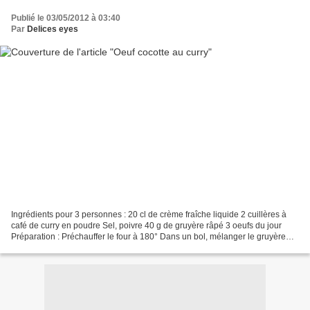
Publié le 03/05/2012 à 03:40
Par
Delices eyes
Ingrédients pour 3 personnes : 20 cl de crème fraîche liquide 2 cuillères à
café de curry en poudre Sel, poivre 40 g de gruyère râpé 3 oeufs du jour
Préparation : Préchauffer le four à 180° Dans un bol, mélanger le gruyère
avec le sel, le poivre et le...