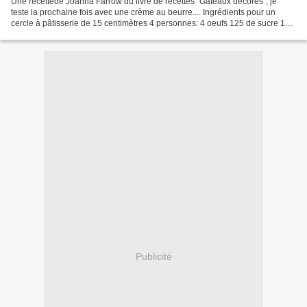
Une recettede Joanna Farrow du livre de recettes "Gâteaux décorés", je
teste la prochaine fois avec une crème au beurre.... Ingrédients pour un
cercle à pâtisserie de 15 centimètres 4 personnes: 4 oeufs 125 de sucre 125
g de farine 1 sachet de café instantané...
Publicité