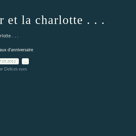
 et la charlotte . . .
lotte . . .
aux d'anniversaire
7.05.2012
…
ar Delices eyes