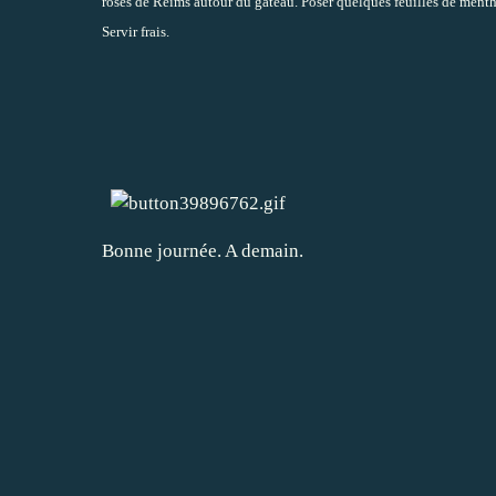
roses de Reims autour du gâteau. Poser quelques feuilles de menth
Servir frais.
Bonne journée. A demain.