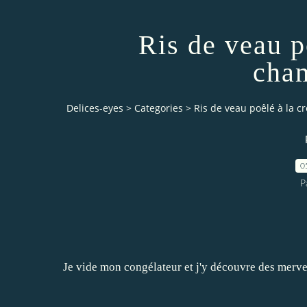
Ris de veau p
cha
Delices-eyes
>
Categories
>
Ris de veau poêlé à la 
0
P
Je vide mon congélateur et j'y découvre des merveil