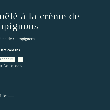
oêlé à la crème de
mpignons
crème de champignons
Plats canailles
5.05.2010
…
ar Delices eyes
les......