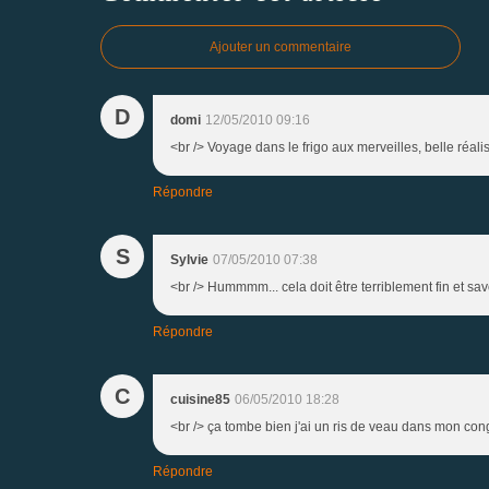
Ajouter un commentaire
D
domi
12/05/2010 09:16
<br /> Voyage dans le frigo aux merveilles, belle réalis
Répondre
S
Sylvie
07/05/2010 07:38
<br /> Hummmm... cela doit être terriblement fin et sav
Répondre
C
cuisine85
06/05/2010 18:28
<br /> ça tombe bien j'ai un ris de veau dans mon congél
Répondre