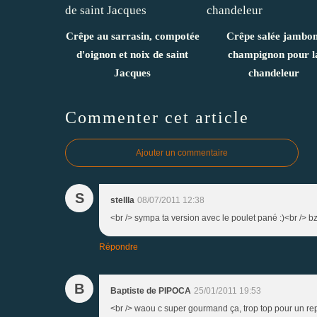
Crêpe au sarrasin, compotée
Crêpe salée jambon
d'oignon et noix de saint
champignon pour l
Jacques
chandeleur
Commenter cet article
Ajouter un commentaire
S
stellla
08/07/2011 12:38
<br /> sympa ta version avec le poulet pané :)<br /> bz
Répondre
B
Baptiste de PIPOCA
25/01/2011 19:53
<br /> waou c super gourmand ça, trop top pour un r