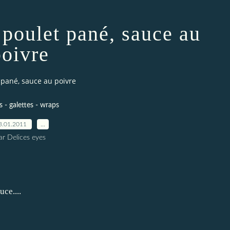
 poulet pané, sauce au
poivre
 pané, sauce au poivre
 - galettes - wraps
3.01.2011
…
ar Delices eyes
ce....