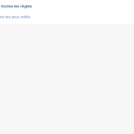
 toutes les règles
s les jeux vidéo
us choquant de Rockstar ? - Le scandale BULLY
e plus moche de Steam
du RÊVE tourne au CAUCHEMAR
pendant 8 heures
it… à tort
umiliés par un jeu vidéo
ire - Final Fantasy 8
ti un empire - Age of Empires
story DOFUS
tard, il crée l'un des pires jeux de tous les temps, MindsEye.