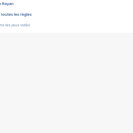
im Rayan
 toutes les règles
s les jeux vidéo
us choquant de Rockstar ? - Le scandale BULLY
e plus moche de Steam
du RÊVE tourne au CAUCHEMAR
pendant 8 heures
it… à tort
umiliés par un jeu vidéo
ire - Final Fantasy 8
ti un empire - Age of Empires
story DOFUS
tard, il crée l'un des pires jeux de tous les temps, MindsEye.