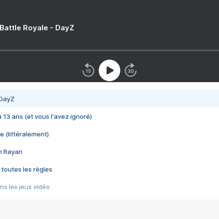
 Battle Royale - DayZ
 DayZ
 a 13 ans (et vous l'avez ignoré)
e (littéralement)
im Rayan
 toutes les règles
s les jeux vidéo
us choquant de Rockstar ? - Le scandale BULLY