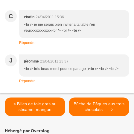
C
chafin
24/04/2011 15:36
<br /> je me serais bien inviter à ta table j'en
veuxxxxxxxxxxxx<br /> <br /> <br />
Répondre
J
jéromine
23/04/2011 23:37
<br /> très beau merci pour ce partage :)<br /> <br /> <br />
Répondre
< Billes de foie gras au
Bûche de Pâques aux trois
sésame, mangue
chocolats . . . >
caramélisé, aiguillettes de
canard
Hébergé par Overblog