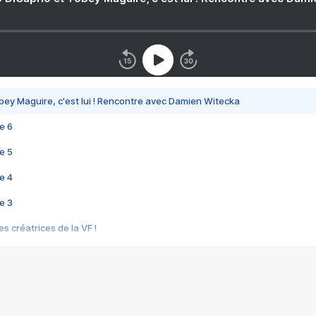
bey Maguire, c'est lui ! Rencontre avec Damien Witecka
e 6
e 5
e 4
e 3
s créatrices de la VF !
e 2
e 1
e Mektoub My Love arrive enfin ! Rencontre avec Shaïn Boumedine et Sal