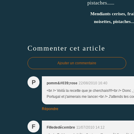
Mendiants cerises, frai
noisettes, pistaches...
Commenter cet article
Ajouter un commentaire
P
pomm&#039;rose
22/08/2010 16:40
<br /> Voilà la recette que je cherchais!!!!<br /> Don
Portugal et j'aimerais me lancer.<br /> J'attends tes co
Répondre
F
Fillededécembre
11/07/2010 14:12