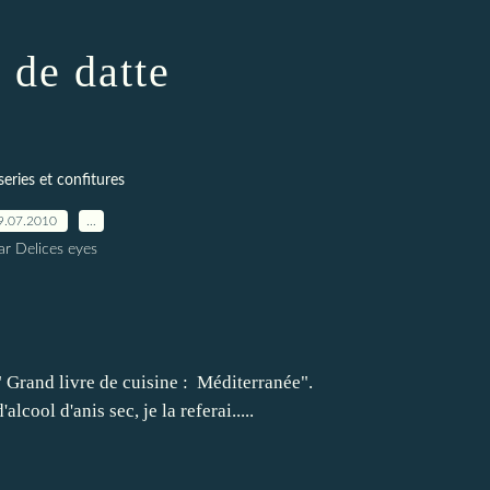
 de datte
series et confitures
9.07.2010
…
ar Delices eyes
" Grand livre de cuisine : Méditerranée".
lcool d'anis sec, je la referai.....