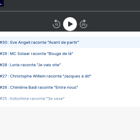
#30 : Eve Angeli raconte "Avant de partir"
#29 : MC Solaar raconte "Bouge de là"
28 : Lorie raconte "Je vais vite"
#27 : Christophe Willem raconte "Jacques a dit"
#26 : Chimène Badi raconte "Entre nous"
#25 : Indochine raconte "3e sexe"
#24 : Zaho raconte "C'est chelou"
#23 : Patrick Bruel raconte "Au café des délices"
#22 : Kyo raconte "Le chemin"