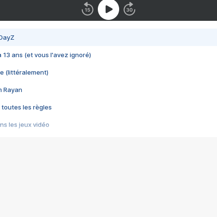
 DayZ
 a 13 ans (et vous l'avez ignoré)
e (littéralement)
im Rayan
 toutes les règles
s les jeux vidéo
us choquant de Rockstar ? - Le scandale BULLY
e plus moche de Steam
du RÊVE tourne au CAUCHEMAR
pendant 8 heures
it… à tort