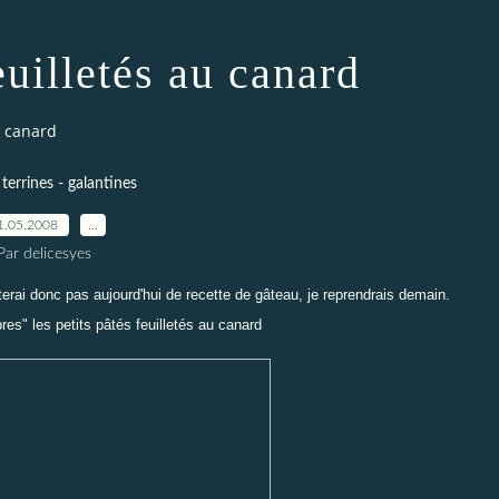
euilletés au canard
u canard
 terrines - galantines
1.05.2008
…
Par delicesyes
terai donc pas aujourd'hui de recette de gâteau, je reprendrais demain.
es" les petits pâtés feuilletés au canard