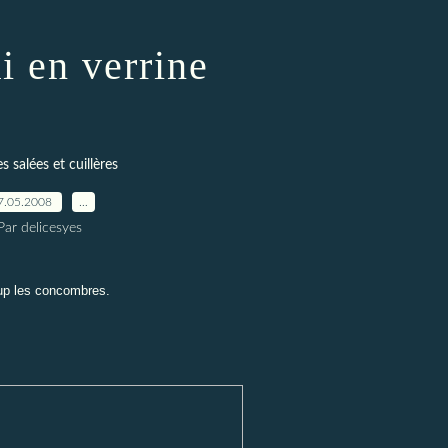
i en verrine
s salées et cuillères
7.05.2008
…
Par delicesyes
coup les concombres.