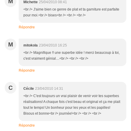
M
Michette
25/04/2010 08:41
<br /> J'aime bien ce genre de plat et ta garniture est parfaite
pour moi.<br /> bises<br /> <br /> <br />
Répondre
M
mitokola
23/04/2010 16:25
<br /> Magnifique !! une superbe idée ! merci beaucoup à toi,
c'est vraiment génial....<br /> <br /> <br />
Répondre
C
Cécile
23/04/2010 14:31
<br /> C'est toujours un vrai plaisir de venir voir tes superbes
réalisations! A chaque fois c'est beau et original et ça me plait
tout le temps! Un bonheur pour les yeux et les papilles!
Bisous et bonne<br /> journée!<br /> <br /> <br />
Répondre