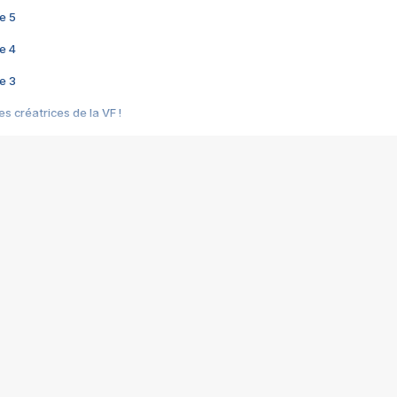
e 5
e 4
e 3
s créatrices de la VF !
e 2
e 1
e Mektoub My Love arrive enfin ! Rencontre avec Shaïn Boumedine et Sal
i : après Toni en famille
elle réalise le bouleversant Dites lui que je l'aime
ais ! Rencontre autour de Vie privée de Rebecca Zlotowski
 de Marguerite, Grave... Rencontre avec Ella Rumpf
 Les Rêveurs, un film intime sur la santé mentale