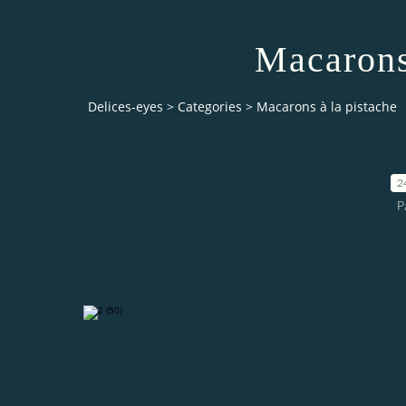
Macarons
Delices-eyes
>
Categories
>
Macarons à la pistache
2
P