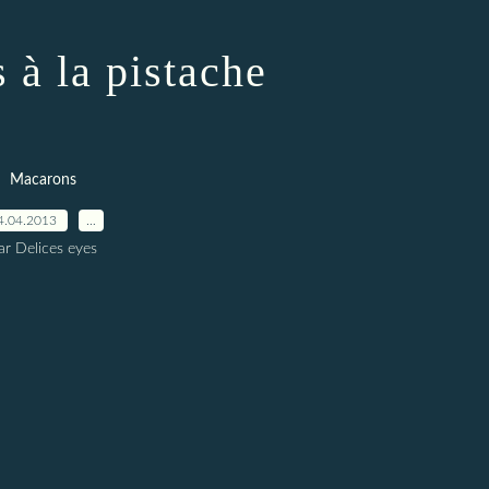
 à la pistache
Macarons
4.04.2013
…
ar Delices eyes