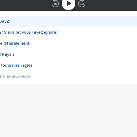
 DayZ
 a 13 ans (et vous l'avez ignoré)
e (littéralement)
im Rayan
 toutes les règles
s les jeux vidéo
us choquant de Rockstar ? - Le scandale BULLY
e plus moche de Steam
du RÊVE tourne au CAUCHEMAR
pendant 8 heures
it… à tort