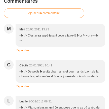
Commentaires
Ajouter un commentaire
M
Méli
20/01/2011 13:23
<br /> C'est ultra appétissant cette affaire-là!!<br /> <br /> <br
/>
Répondre
C
Cécile
20/01/2011 10:41
<br /> De petits biscuits charmants et gourmands! z'ont de la
chance tes petits enfants! Bonne journée!<br /> <br /> <br />
Répondre
L
Lucile
20/01/2011 09:31
<br /> Miam, miam, miam ! Je suppose que tu as dû te régaler