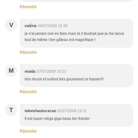
Répondre
V
valérie
08/07/2008 15:38
je n'ai jamais osé en faire mais là il faudrait que je me lance
tout de même ! ton gâteau est magnifique !
Répondre
M
maida
07/07/2008 16:22
très réussi et surtout très gourmand ce fraisier!!!
Répondre
T
talonshautscacao
02/07/2008 23:31
Il est super méga giga beau ton fraisier
Répondre