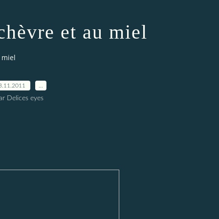
chèvre et au miel
 miel
3.11.2011
…
ar Delices eyes