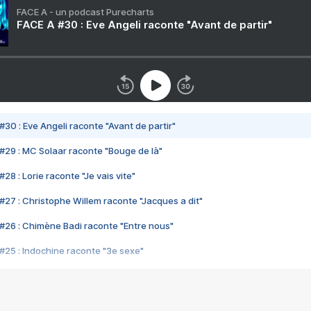
FACE A - un podcast Purecharts
FACE A #30 : Eve Angeli raconte "Avant de partir"
#30 : Eve Angeli raconte "Avant de partir"
#29 : MC Solaar raconte "Bouge de là"
28 : Lorie raconte "Je vais vite"
#27 : Christophe Willem raconte "Jacques a dit"
#26 : Chimène Badi raconte "Entre nous"
#25 : Indochine raconte "3e sexe"
#24 : Zaho raconte "C'est chelou"
#23 : Patrick Bruel raconte "Au café des délices"