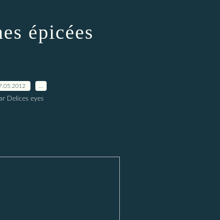
hes épicées
7.05.2012
…
ar Delices eyes