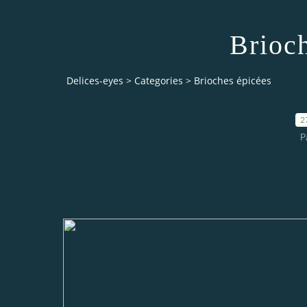
Brioc
Delices-eyes
>
Categories
>
Brioches épicées
2
P