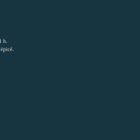
1 h.
 épicé.