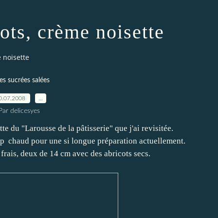
cots, crème noisette
e noisette
es sucrées salées
0.07.2008
…
Par delicesyes
te du "Larousse de la pâtisserie" que j'ai revisitée.
t trop chaud pour une si longue préparation actuellement.
s frais, deux de 14 cm avec des abricots secs.