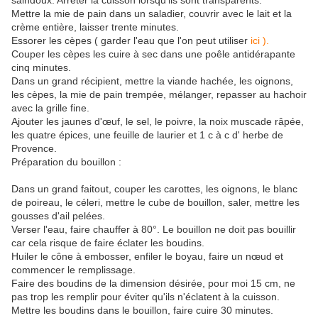
saindoux. Arrêter la cuisson lorsqu'ils sont transparents.
Mettre la mie de pain dans un saladier, couvrir avec le lait et la
crème entière, laisser trente minutes.
Essorer les cèpes ( garder l'eau que l'on peut utiliser
ici ).
Couper les cèpes les cuire à sec dans une poêle antidérapante
cinq minutes.
Dans un grand récipient, mettre la viande hachée, les oignons,
les cèpes, la mie de pain trempée, mélanger, repasser au hachoir
avec la grille fine.
Ajouter les jaunes d'œuf, le sel, le poivre, la noix muscade râpée,
les quatre épices, une feuille de laurier et 1 c à c d' herbe de
Provence.
Préparation du bouillon :
Dans un grand faitout, couper les carottes, les oignons, le blanc
de poireau, le céleri, mettre le cube de bouillon, saler, mettre les
gousses d'ail pelées.
Verser l'eau, faire chauffer à 80°. Le bouillon ne doit pas bouillir
car cela risque de faire éclater les boudins.
Huiler le cône à embosser, enfiler le boyau, faire un nœud et
commencer le remplissage.
Faire des boudins de la dimension désirée, pour moi 15 cm, ne
pas trop les remplir pour éviter qu'ils n'éclatent à la cuisson.
Mettre les boudins dans le bouillon, faire cuire 30 minutes.