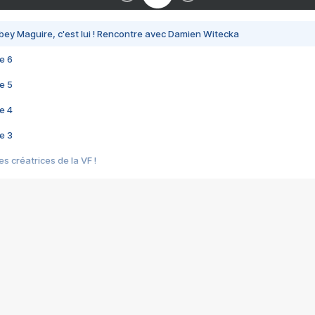
bey Maguire, c'est lui ! Rencontre avec Damien Witecka
e 6
e 5
e 4
e 3
s créatrices de la VF !
e 2
e 1
e Mektoub My Love arrive enfin ! Rencontre avec Shaïn Boumedine et Sal
i : après Toni en famille
elle réalise le bouleversant Dites lui que je l'aime
ais ! Rencontre autour de Vie privée de Rebecca Zlotowski