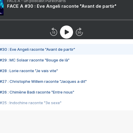
FACE A - un podcast Purecharts
FACE A #30 : Eve Angeli raconte "Avant de partir"
#30 : Eve Angeli raconte "Avant de partir"
#29 : MC Solaar raconte "Bouge de là"
28 : Lorie raconte "Je vais vite"
#27 : Christophe Willem raconte "Jacques a dit"
#26 : Chimène Badi raconte "Entre nous"
#25 : Indochine raconte "3e sexe"
#24 : Zaho raconte "C'est chelou"
#23 : Patrick Bruel raconte "Au café des délices"