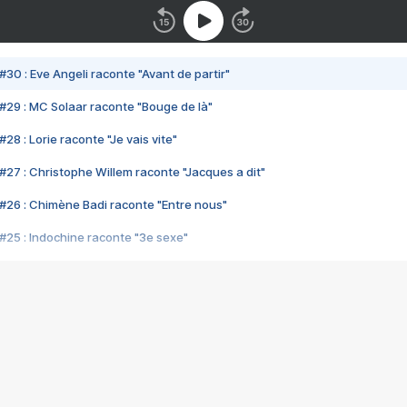
#30 : Eve Angeli raconte "Avant de partir"
#29 : MC Solaar raconte "Bouge de là"
28 : Lorie raconte "Je vais vite"
#27 : Christophe Willem raconte "Jacques a dit"
#26 : Chimène Badi raconte "Entre nous"
#25 : Indochine raconte "3e sexe"
#24 : Zaho raconte "C'est chelou"
#23 : Patrick Bruel raconte "Au café des délices"
#22 : Kyo raconte "Le chemin"
#21 : Nolwenn Leroy raconte "Cassé"
#20 : Patrick Hernandez raconte "Born to be alive"