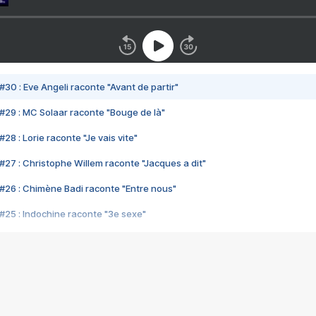
#30 : Eve Angeli raconte "Avant de partir"
#29 : MC Solaar raconte "Bouge de là"
28 : Lorie raconte "Je vais vite"
#27 : Christophe Willem raconte "Jacques a dit"
#26 : Chimène Badi raconte "Entre nous"
#25 : Indochine raconte "3e sexe"
#24 : Zaho raconte "C'est chelou"
#23 : Patrick Bruel raconte "Au café des délices"
#22 : Kyo raconte "Le chemin"
#21 : Nolwenn Leroy raconte "Cassé"