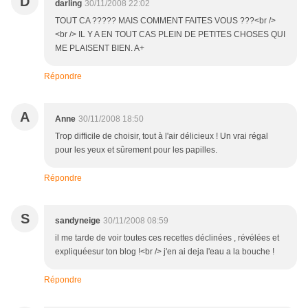
D
darling
30/11/2008 22:02
TOUT CA ????? MAIS COMMENT FAITES VOUS ???<br />
<br /> IL Y A EN TOUT CAS PLEIN DE PETITES CHOSES QUI
ME PLAISENT BIEN. A+
Répondre
A
Anne
30/11/2008 18:50
Trop difficile de choisir, tout à l'air délicieux ! Un vrai régal
pour les yeux et sûrement pour les papilles.
Répondre
S
sandyneige
30/11/2008 08:59
il me tarde de voir toutes ces recettes déclinées , révélées et
expliquéesur ton blog !<br /> j'en ai deja l'eau a la bouche !
Répondre