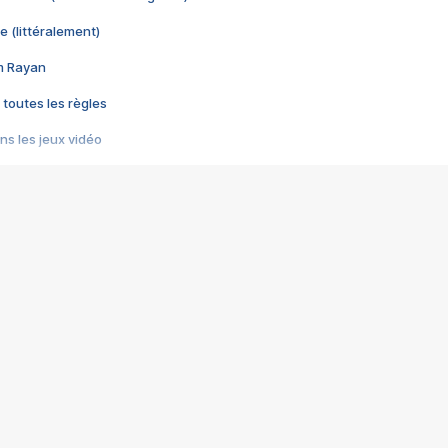
e (littéralement)
im Rayan
 toutes les règles
s les jeux vidéo
us choquant de Rockstar ? - Le scandale BULLY
e plus moche de Steam
du RÊVE tourne au CAUCHEMAR
pendant 8 heures
it… à tort
umiliés par un jeu vidéo
ire - Final Fantasy 8
ti un empire - Age of Empires